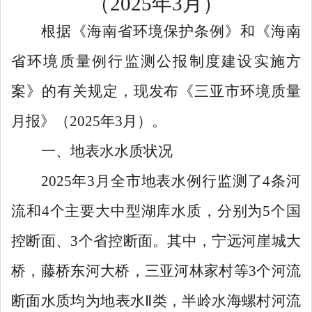
（
202
5
年
3
月）
根据《海南省环境保护条例》
和
《海南
省环境质量例行监测公报制度建设实施方
案》的有关规定，现发布《三亚市环境质量
月报
》
（
2
025
年
3
月）
。
一、地表水水质状况
2
025
年
3
月全市地表水例行监测了
4
条河
流和
4
个主要大中型湖库水质，分别为
5
个国
控断面、
3
个省控断面。其中，宁远河崖城大
桥，藤桥东河大桥，三亚河林家村等
3
个河流
断面水质均为地表水
Ⅱ
类，半岭水海螺村河流