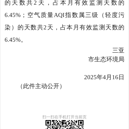
的天数共
2
天，占本月有效监测天数的
6.45%
；
空气质量
AQI
指数属
三
级（
轻度污
染
）的天数共
2
天，占本月有效监测天数的
6.45%
。
三亚
市生态环境局
2025
年
4
月
16
日
（此件主动公开）
扫一扫在手机打开当前页