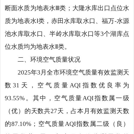
断面水质为地表水
Ⅲ
类；大隆水库出口点位水
质为地表水
Ⅰ
类，赤田水库取水口、福万
-
水源
池水库取水口、半岭水库取水口
等
3
个湖库点
位水质均为地表水
Ⅱ
类。
二
、环境空气质量状况
2025
年
3
月全市环境空气质量有效监测天
数
31
天，空气质量
AQI
指数优良率为
93.55%
。其中，空气质量
AQI
指数属一级
（优）的天数共
27
天，占本月有效监测天数
的
87.10%
；
空气质量
AQI
指数属
二
级（
良
）