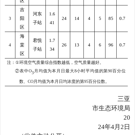
区
吉
河东
1.6
3
阳
24
14
4
5
85
0.7
子站
41
区
海
君悦
1.7
4
棠
26
13
4
6
96
0.7
子站
34
区
注：
①
环境空气质量综合指数越低，空气质量越好。
②
表中
O
月均值为本月日最大
8
小时
平均值
的
第
90
百分位
3
数、
CO
月均值为本月
日均浓度
的
第
95
百分位数
。
三亚
市生态环境局
20
24
年
4
月
2
日