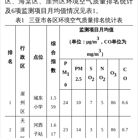
区、海棠区、崖州区
环境空气质量排名统计
及
6
项监测项目月均值情
况见表
1
。
表
1
三亚市各区环境空气质量排名统计表
监测项目月均值
3
（
单位：
μg/m
，
CO
单位为
综
行
3
排
合
mg/m
）
政
点位
名
指
P
区
PM
S
N
C
数
M
O
1
3
O
O
O
2.5
2
2
0
崖
城东
1.5
1
州
24
10
7
5
86
0.6
小学
59
区
天
河西
1.6
2
涯
23
14
3
5
86
0.7
子站
17