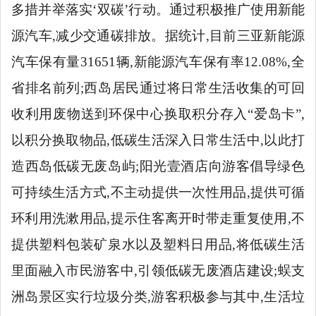
多措并举落实
‘双碳’行动。通过积极推广使用新能
源汽车,减少交通碳排放。据统计,目前三亚新能源
汽车保有量31651辆,新能源汽车保有率12.08%,全
省排名前列;西岛居民通过将日常生活收集的可回
收利用废物送到环保中心换取积分存入“爱岛卡”,
以积分换取物品,低碳生活深入日常生活中,以此打
造西岛低碳无废岛屿;阳光壹酒店向游客倡导绿色
可持续生活方式,不主动提供一次性用品,提供可循
环利用洗漱用品,提示住客离开时带走重复使用,不
提供塑料包装矿泉水以及塑料日用品,将低碳生活
里面融入市民游客中,引领低碳无废酒店建设;蜈支
洲岛景区实行垃圾分类,游客积极参与其中,生活垃