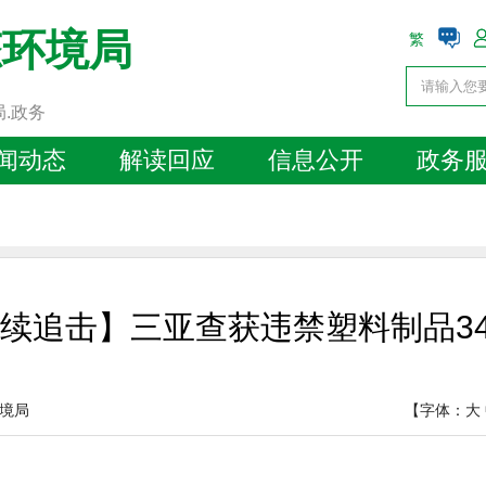
态环境局
繁
局.政务
闻动态
解读回应
信息公开
政务
续追击】三亚查获违禁塑料制品34
境局
【字体：
大