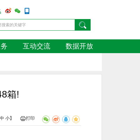
服务
互动交流
数据开放
8箱!
中
小
】
打印