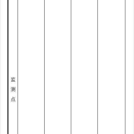
监
测
点