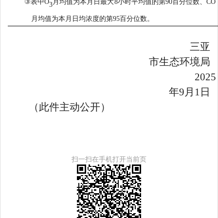
③
表中
O
月均值为本月日最大
8
小时平均值的第
90
百分位数、
CO
3
月均值为本月日均浓度的第
95
百分位数。
三亚
市生态环境局
2025
年
9
月
1
日
（此件主动公开）
扫一扫在手机打开当前页