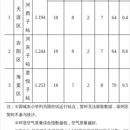
河
天
西
1
涯
1.194
18
8
2
7
64
0.4
子
区
站
河
吉
东
2
阳
1.244
18
8
2
7
64
0.6
子
区
站
君
海
悦
3
棠
1.253
18
7
2
8
70
0.5
子
区
站
注：
①
因城东小学列为国控试运行站点，暂时无法获取数据，崖州区
暂时不参与
统计
。
②
环境空气质量综合指数越低，空气质量越好。