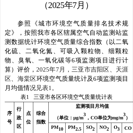
（
2025年7月）
参照《城市环境空气质量排名技术规
定》，按照我市各区辖属空气自动监测站监
测数据统计环境空气质量综合指数（以二氧
化硫、二氧化氮、可吸入颗粒物、细颗粒
物、臭氧、一氧化碳等
6
项监测项目进行计
算）评价，
2025
年
7
月，三亚市吉阳区、天涯
区、海棠区
环境空气质量统计及
6
项监测项目
月均值情
况见表
1
。
表
1
三亚市各区环境空气质量统计表
监测项目月均值
行
序
点
综合
3
3
政
（
单位：
μg/m
，
CO
单位为
mg/m
）
号
位
指数
区
PM
PM
SO
NO
O
CO
10
2.5
2
2
3