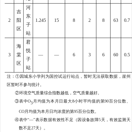
河
吉
东
2
阳
1.245
15
8
2
8
63
0.7
子
区
站
君
海
悦
3
棠
—
—
6
3
6
60
0.5
子
区
站
注：
①
因城东小学列为国控试运行站点，暂时无法获取数据，崖州
区暂时不参与
统计
。
②
环境空气质量综合指数越低，空气质量越好。
③
表中O
月均值为本月日最大8小时平均值的第90百分位数、
3
CO月均值为本月日均浓度的第95百分位数。
④
表中“—”表示数据有效性不足（因设备故障
5
天，有效监测天
数不足2
7
天）。