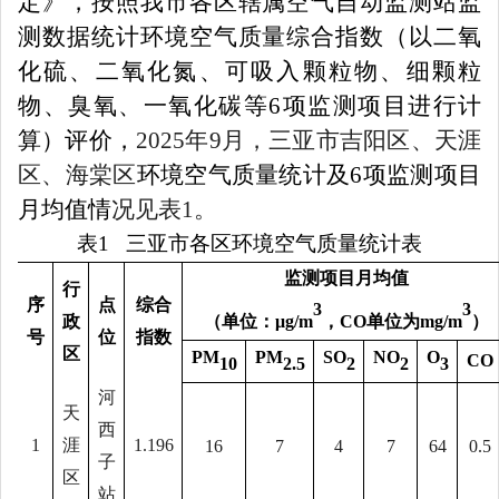
定》，按照我市各区辖属空气自动监测站监
测数据统计环境空气质量综合指数（以二氧
化硫、二氧化氮、可吸入颗粒物、细颗粒
物、臭氧、一氧化碳等6项监测项目进行计
算）评价，
2025年9月，三亚市吉阳区、天涯
区、海棠区
环境空气质量统计及6项监测项目
月均值情
况见表1。
表1 三亚市各区环境空气质量统计表
监测项目月均值
行
序
点
综合
3
3
政
（
单位：
μg/m
，CO单位为
mg/m
）
号
位
指数
区
PM
PM
SO
NO
O
CO
10
2.5
2
2
3
河
天
西
1
涯
1.196
16
7
4
7
64
0.5
子
区
站