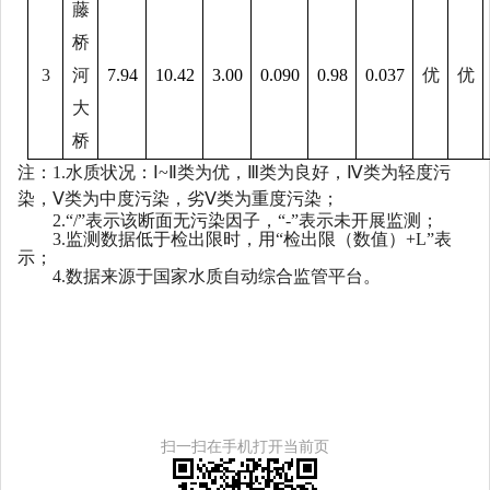
藤
桥
3
河
7.94
1
0.42
3.00
0.
090
0.
98
0.0
37
优
优
大
桥
注：
1.水质状况：Ⅰ~Ⅱ类为优，Ⅲ类为良好，Ⅳ类为轻度污
染，Ⅴ类为中度污染，劣Ⅴ类为重度污染；
2.“/”表示该断面无污染因子，“-”表示未开展监测；
3.监测数据低于检出限时，用“检出限（数值）+L”表
示；
4.数据来源于国家水质自动综合监管平台。
扫一扫在手机打开当前页