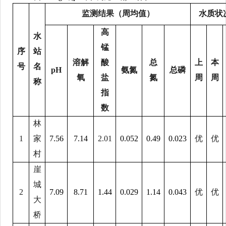
监测结果（周均值）
水质状
高
水
锰
序
站
溶解
酸
总
上
本
号
名
pH
氨氮
总磷
氧
盐
氮
周
周
称
指
数
林
1
家
7.5
6
7.
14
2.01
0.0
52
0.
49
0.02
3
优
优
村
崖
城
2
7.0
9
8.
71
1.4
4
0.0
29
1.
14
0.043
优
优
大
桥