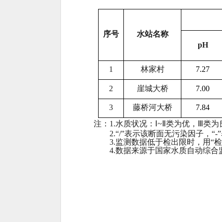
序号
水站名称
pH
1
林家村
7.
27
2
崖城大桥
7.0
0
3
藤桥河大桥
7.84
注：
1.水质状况：Ⅰ~Ⅱ类为优，Ⅲ
2.“/”表示该断面无污染因子，“
3.监测数据低于检出限时，用“检
4.数据来源于国家水质自动综合