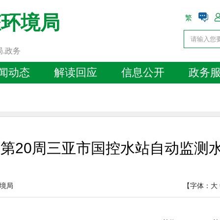
态环境局
繁
局.政务
闻动态
解读回应
信息公开
政务
6年第20周三亚市国控水站自动监测
境局
【字体：
大