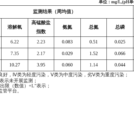
单位：
mg/L,(pH单
监测结果（周均值）
高锰酸盐
溶解氧
氨氮
总氮
总磷
指数
6.22
2.23
0.0
83
0.
51
0.02
5
7.35
2.17
0.0
29
1.
52
0.0
66
1
0.27
3.95
0.
060
1.14
0.0
44
类为良好，Ⅳ类为轻度污染，Ⅴ类为中度污染，劣Ⅴ类为重度污染；
-”表示未开展监测；
出限（数值）+L”表示；
监管平台。