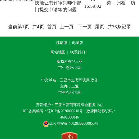
技能证书评审到哪个部
类
归档
访
16:59:02
门提交申请等的问题
当前第
1
页
共
4
页
首页
上一页
下一页
尾页
共
36
条记录
移动版
｜
电脑版
网站地图
｜
联系我们
｜
版权所有@三亚
市生态环境局
中文域名：三亚市生态环境局.政务
主办：三亚
市生态环境局
开发维护：三亚市营商环境综合服务中心
ICP备案编号：
琼ICP备2026000218号
政府网站标识码：
4602000046
琼公网安备 46020302000055号