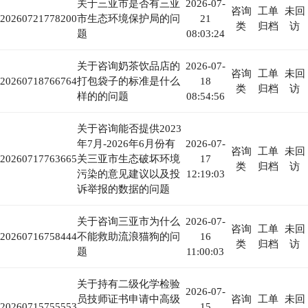
关于三亚市是否有三亚
2026-07-
咨询
工单
未回
20260721778200
市生态环境保护局的问
21
类
归档
访
题
08:03:24
关于咨询奶茶饮品店的
2026-07-
咨询
工单
未回
20260718766764
打包袋子的标准是什么
18
类
归档
访
样的的问题
08:54:56
关于咨询能否提供2023
年7月-2026年6月份有
2026-07-
咨询
工单
未回
20260717763665
关三亚市生态破坏环境
17
类
归档
访
污染的意见建议以及投
12:19:03
诉举报的数据的问题
关于咨询三亚市为什么
2026-07-
咨询
工单
未回
20260716758444
不能救助流浪猫狗的问
16
类
归档
访
题
11:00:03
关于持有二级化学检验
2026-07-
员技师证书申请中高级
咨询
工单
未回
20260715755553
15