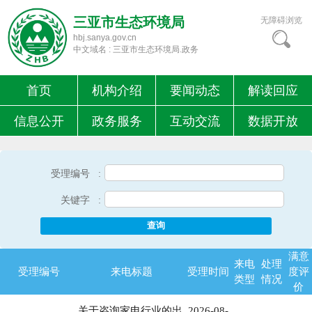
三亚市生态环境局
无障碍浏览
hbj.sanya.gov.cn
中文域名 : 三亚市生态环境局.政务
首页
机构介绍
要闻动态
解读回应
信息公开
政务服务
互动交流
数据开放
受理编号 :
关键字 :
查询
满意
来电
处理
受理编号
来电标题
受理时间
度评
类型
情况
价
关于咨询家电行业的出
2026-08-