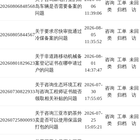
咨询
工单
未回
20260806848568
岛车辆是否需要备案的
06
类
归档
访
问题
11:39:06
2026-08-
关于要求尽快审批通过
咨询
工单
未回
20260805844567
05
冷煤备案的问题
类
归档
访
11:35:52
关于非道路移动机械备
2026-08-
咨询
工单
未回
20260801829623
案登记证书在哪申请过
01
类
归档
访
户的问题
14:37:47
关于咨询生态环境工程
2026-07-
咨询
工单
未回
20260730822933
与咨询工程师证书能否
30
类
归档
访
领取相关补贴的问题
17:55:05
关于咨询三亚市奶茶外
2026-07-
咨询
工单
未回
20260725800093
卖是否可以使用保温袋
25
类
归档
访
打包的问题
15:05:21