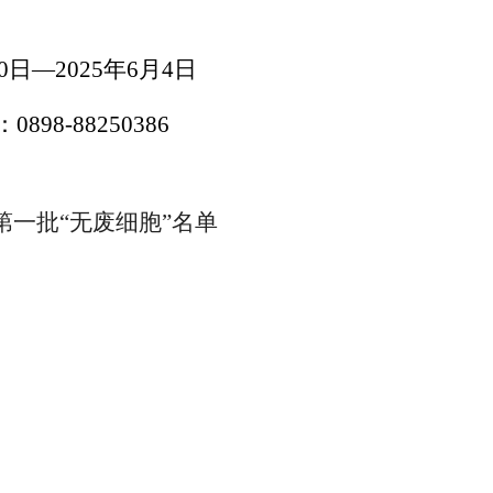
0
日
—
202
5
年
6
月
4
日
：
0898-88250386
第一批“无废细胞”名单