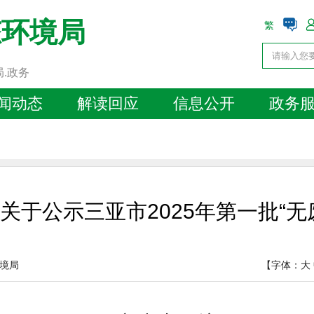
态环境局
繁
局.政务
闻动态
解读回应
信息公开
政务
关于公示三亚市2025年第一批“无
境局
【字体：
大