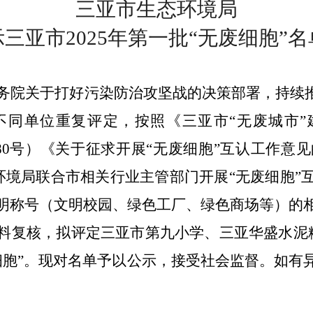
三亚市生态环境局
示
三亚市
2025
年第一批“
无废细胞
”
名
务院关于打好污染防治攻坚战的决策部署，持续
不同单位重复评定，按照
《三亚市
“无废城市
80
号）
《关于征求开展
“无废细胞”互认工作意
环境局联合
市
相关行业主管部门开展
“
无废细胞
”
明称号
（文明校园、绿色工厂、绿色商场等）的
料复核，拟
评定三亚市第九小学、三亚华盛水泥
细胞
”。
现对名单予以公示，接受社会监督。如有