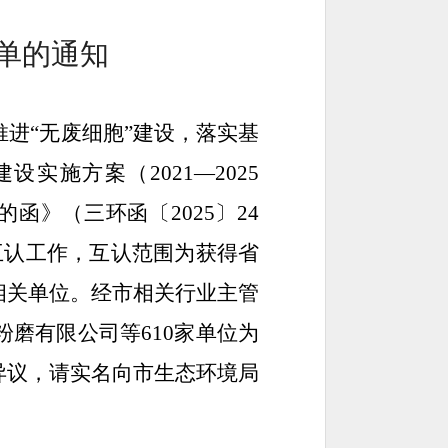
单的
通知
推进
“无废细胞”建设，落实基
”建设实施方案（
2021
—
2025
见的函》
（三
环函
〔
2025
〕
2
4
互认工作
，
互认范围为获得省
相关单位
。经
市相关
行业主管
粉磨有限公司等
61
0
家单位
为
异议，请实名向市生态环境局