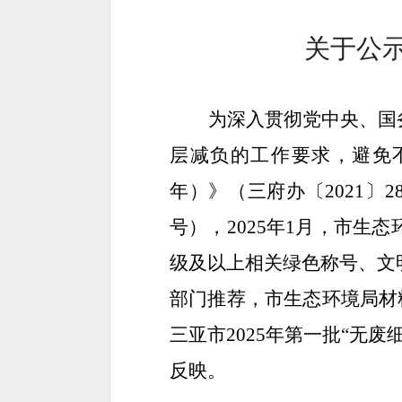
关于
公
为深入贯彻党中央、国
层减负的工作要求，
避免
年）》
（三
府办
〔
2021
〕
2
号），
2025
年
1
月，市生态
级及以上相关绿色称号
、文
部门
推荐，市生态环境局材
三亚市
2025
年第一批
“
无废
反映。