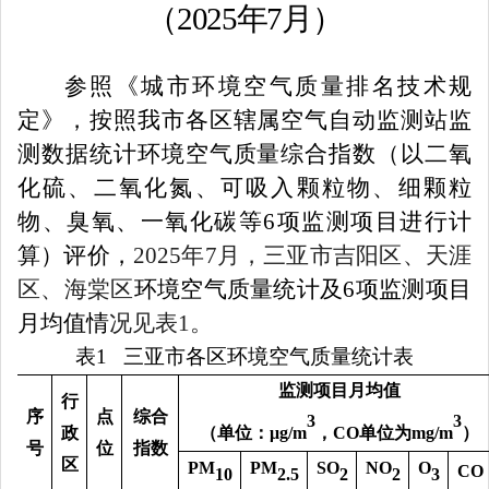
（
2025年7月）
参照《城市环境空气质量排名技术规
定》，按照我市各区辖属空气自动监测站监
测数据统计环境空气质量综合指数（以二氧
化硫、二氧化氮、可吸入颗粒物、细颗粒
物、臭氧、一氧化碳等
6
项监测项目进行计
算）评价，
2025
年
7
月，三亚市吉阳区、天涯
区、海棠区
环境空气质量统计及
6
项监测项目
月均值情
况见表
1
。
表
1
三亚市各区环境空气质量统计表
监测项目月均值
行
序
点
综合
3
3
政
（
单位：
μg/m
，
CO
单位为
mg/m
）
号
位
指数
区
PM
PM
SO
NO
O
CO
10
2.5
2
2
3