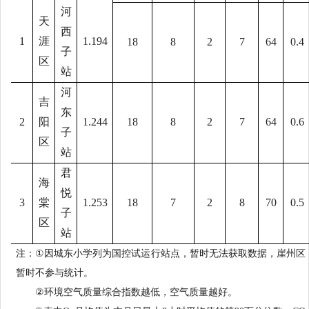
河
天
西
1
涯
1.194
18
8
2
7
64
0.4
子
区
站
河
吉
东
2
阳
1.244
18
8
2
7
64
0.6
子
区
站
君
海
悦
3
棠
1.253
18
7
2
8
70
0.5
子
区
站
注：
①
因城东小学列为国控试运行站点，暂时无法获取数据，崖州区
暂时不参与
统计
。
②
环境空气质量综合指数越低，空气质量越好。