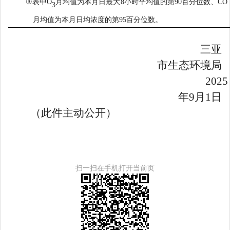
③
表中
O
月均值为本月日最大
8
小时平均值的第
90
百分位数、
CO
3
月均值为本月日均浓度的第
95
百分位数。
三亚
市生态环境局
2025
年
9
月
1
日
（此件主动公开）
扫一扫在手机打开当前页