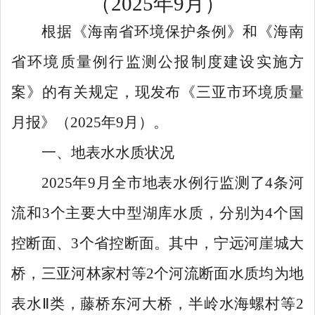
（
202
5
年
9
月）
根据《海南省环境保护条例》
和
《海南
省环境质量例行监测公报制度建设实施方
案》的有关规定，现发布《三亚市环境质量
月报
》
（
2
025
年
9
月）
。
一、地表水水质状况
2025
年
9
月全市地表水例行监测了
4
条河
流和
3
个主要大中型湖库水质，分别为
4
个国
控断面、
3
个省控断面。其中，宁远河崖城大
桥，三亚河林家村等
2
个河流断面水质均为地
表水
Ⅱ
类，藤桥东河大桥，半岭水海螺村
等
2