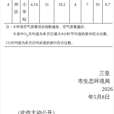
4
州
小
4.14
31
19.2
4
7
91
0.7
区
学
站
注：
①
环境空气质量综合指数越低，空气质量越好。
②
表中
O
月均值为本月日最大
8
小时平均值的第
90
百分位数、
3
CO
月均值为本月日均浓度的第
95
百分位数。
三亚
市生态环境局
2026
年
5
月
8
日
（此件主动公开）