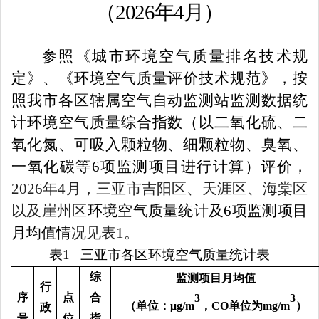
（
2026年4月）
参照《城市环境空气质量排名技术规
定》、《环境空气质量评价技术规范》，按
照我市各区辖属空气自动监测站监测数据统
计环境空气质量综合指数（以二氧化硫、二
氧化氮、可吸入颗粒物、细颗粒物、臭氧、
一氧化碳等
6
项监测项目进行计算）评价，
2026
年
4
月，三亚市吉阳区、天涯区、海棠区
以及崖州区
环境空气质量统计及
6
项监测项目
月均值情
况见表
1
。
表
1
三亚市各区环境空气质量统计表
综
监测项目月均值
行
序
点
合
3
3
（
单位：
μg/m
，
CO
单位为
mg/m
）
政
号
位
指