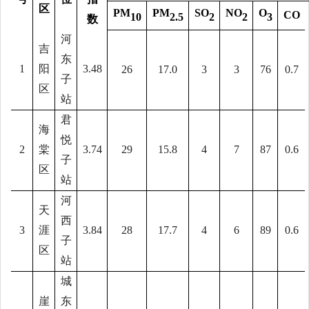
区
PM
PM
SO
NO
O
CO
10
2.5
2
2
3
数
河
吉
东
1
阳
3.48
26
17.0
3
3
76
0.7
子
区
站
君
海
悦
2
棠
3.74
29
15.8
4
7
87
0.6
子
区
站
河
天
西
3
涯
3.84
28
17.7
4
6
89
0.6
子
区
站
城
崖
东