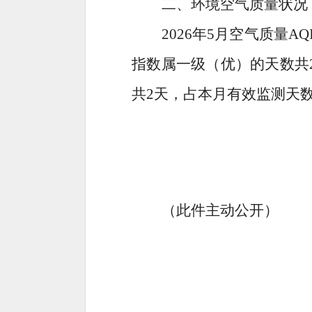
二
、环境空气质量状况
2026
年
5
月空气质量
AQ
指数属一级（优）的天数共
共
2
天，占本月有效监测天
（此件主动公开）