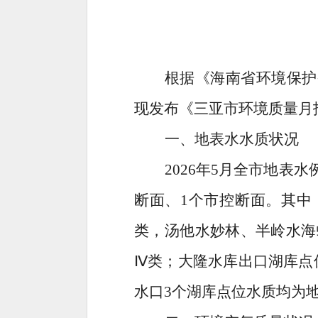
根据《海南省环境保护
现发布《三亚市环境质量
月
一、地表水水质状况
2026
年
5
月全市地表水
断面
、
1
个市控断面
。其中
类
，
汤他水妙林
、
半岭水海
Ⅳ
类；大隆水库出口湖库点
水口
3
个湖库点位水质均为