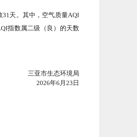
数
31
天。其中，空气质量
AQI
AQI
指数属
二
级（
良
）的天数
三亚市生态环境局
26
年
6
月
23
日