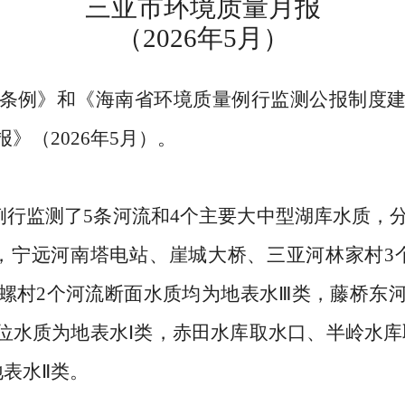
三亚市环境质量月报
（
202
6
年
5
月）
条例》
和
《海南省环境质量例行监测公报制度
报
》
（
2
026
年
5
月）
。
例行监测了
5
条河流和
4
个主要大中型湖库水质，
，宁远河南塔电站
、
崖城大桥
、
三亚河林家村
3
螺村
2
个
河流断面水质
均
为地表水
Ⅲ
类
，
藤桥东
位水质为地表水
Ⅰ
类
，
赤田水库取水口、半岭水库
地表水
Ⅱ
类。