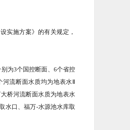
建设实施方案》的有关规定，
分别为
3
个国控断面、
6
个省控
个
河流断面水质
均
为地表水
Ⅱ
河大桥河流断面水质为地表水
取水口
、
福万
-
水源池水库取