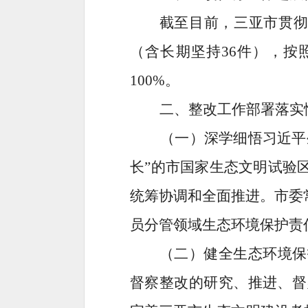
截至目前，三亚市贯
（含长期坚持
36
件），按
100%
。
二、
整改工作部署落实
（一）
深学细悟习近平
长
”
的
市
国家生态文明试验
统筹协调和全面推进。市委
员分管领域生态环境保护责
（二）
健全生态环境保
督察整改的研究、推进、督