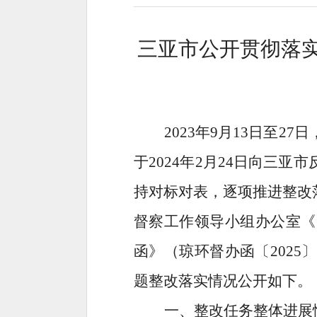
三亚市公开贯彻落
2023
年
9
月
13
日至
27
日
于
2024
年
2
月
24
日向三亚市
持对标对表，逐项推进整改
督察工作领导小组办公室《
函》（琼环督办函〔
2025
〕
题
整改落实情况公开如下。
一、整改任务整体进展