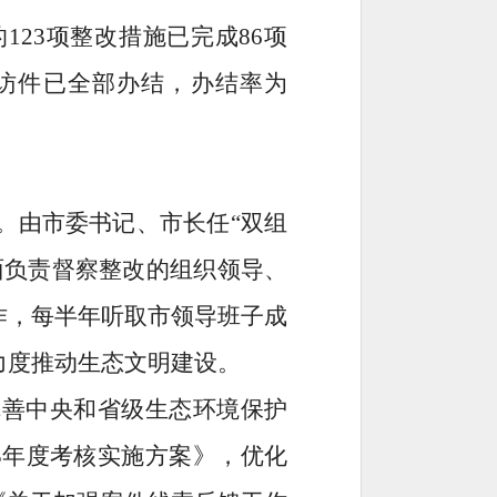
的
123
项整改措施已完成
86
项
访件已全部办结，办结率为
。
由市委书记、市长任
“
双
组
面负责督察整改的组织领导、
作，每半年听取
市领导班子成
力度推动生态文明建设
。
完善中
央和省级生态环境保护
23年度考核实施方案》，优化