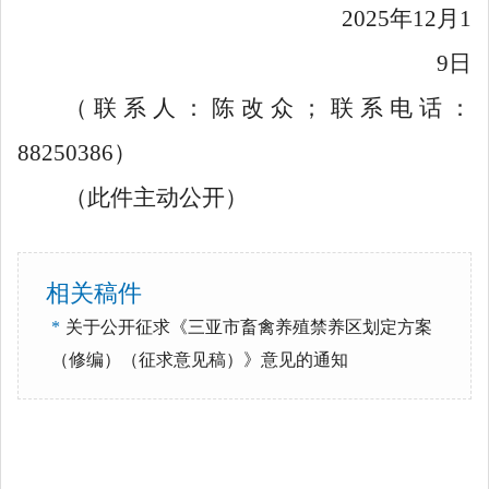
2025
年
12
月
1
9
日
（联系人：陈改众；联系电话：
88250386
）
（此件
主动
公开）
相关稿件
*
关于公开征求《三亚市畜禽养殖禁养区划定方案
（修编）（征求意见稿）》意见的通知