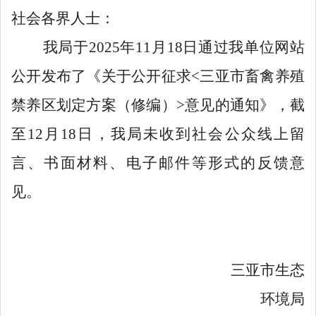
社会各界人士
：
我局于
2025
年
11
月
18
日通过我单位网站
公开发布了《关于公开征求
<三亚市畜禽养殖
禁养区划定方案（修编）
>意见的通知》，截
至
12
月
18
日，我局未收到
社会公众线上留
言、
书面材料、电子邮件等形式的
反馈意
见
。
三亚市生态
环境局