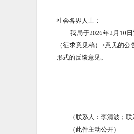
社会各界人士
：
我局于
202
6
年
2
月
10
日
（征求意见稿）
>意见的
公
形式的
反馈意见
。
（联系人：
李清波
；联
（此件
主动
公开）