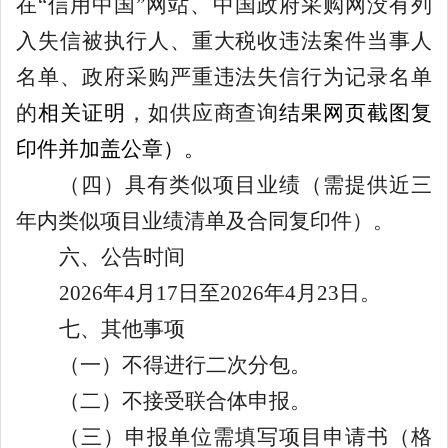
在
“信用中国”网站、中国政府采购网没有列
入失信被执行人、重大税收违法案件当事人
名单、政府采购严重违法失信行为记录名单
的
相关证明
，如供应商查询
结果网页截图复
印件并加盖公章）。
（四）具有类似项目业绩（需提供近三
年内类似项目业绩清单及合同复印件）。
六、公告时间
202
6
年
4月
17
日至
202
6
年
4月
2
3
日。
七、其他事项
（一）不得进行二次分包。
（二）不接受联合体申报。
（三）
申报
单位需填写项目申请书（格